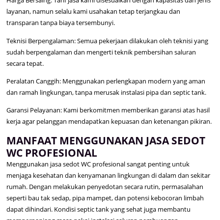
Harga Bersaing: Tarif jasa kami disesuaikan dengan kapasitas dan jenis
layanan, namun selalu kami usahakan tetap terjangkau dan
transparan tanpa biaya tersembunyi.
Teknisi Berpengalaman: Semua pekerjaan dilakukan oleh teknisi yang
sudah berpengalaman dan mengerti teknik pembersihan saluran
secara tepat.
Peralatan Canggih: Menggunakan perlengkapan modern yang aman
dan ramah lingkungan, tanpa merusak instalasi pipa dan septic tank.
Garansi Pelayanan: Kami berkomitmen memberikan garansi atas hasil
kerja agar pelanggan mendapatkan kepuasan dan ketenangan pikiran.
MANFAAT MENGGUNAKAN JASA SEDOT
WC PROFESIONAL
Menggunakan jasa sedot WC profesional sangat penting untuk
menjaga kesehatan dan kenyamanan lingkungan di dalam dan sekitar
rumah. Dengan melakukan penyedotan secara rutin, permasalahan
seperti bau tak sedap, pipa mampet, dan potensi kebocoran limbah
dapat dihindari. Kondisi septic tank yang sehat juga membantu