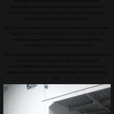
harga lebih murah untuk pelanggan tetap kami. Melayani
Berlangganan untuk Rumah makan, Fasilitas Umum, Sekolah,
Perkantoran, Perusahaan, Restauran, Pasar dan Tempat fasilitas
umum lainnya di purwokerto sekitarnya.
SEDOT WC MUJI MANDIRI dengan spesialis layanan slalu memberikan
Harga promosi ter murah jasa sedot wc di kota purwokerto dan
sekitarnya dengan memberi jaminan garansi jasa sedot tinja
purwokerto selama satu bulan tanpa syarat.
Untuk mendapatkan harga khusus berlangganan jasa sedot wc di kota
purwokerto dan sekitarnya hubungi mas muji langsung
wa.081228448693 Mengutamakan pelayanan yang nyaman bagi
pelanggan, kejujuran dan kerja yang bersih agar tidak menimbulkan
bau.