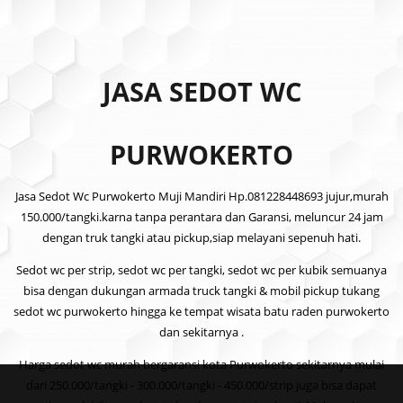
JASA SEDOT WC
PURWOKERTO
Jasa Sedot Wc Purwokerto Muji Mandiri Hp.081228448693 jujur,murah
150.000/tangki.karna tanpa perantara dan Garansi, meluncur 24 jam
dengan truk tangki atau pickup,siap melayani sepenuh hati.
Sedot wc per strip, sedot wc per tangki, sedot wc per kubik semuanya
bisa dengan dukungan armada truck tangki & mobil pickup tukang
sedot wc purwokerto hingga ke tempat wisata batu raden purwokerto
dan sekitarnya .
Harga sedot wc murah bergaransi kota Purwokerto sekitarnya mulai
dari 250.000/tangki - 300.000/tangki - 450.000/strip juga bisa dapat